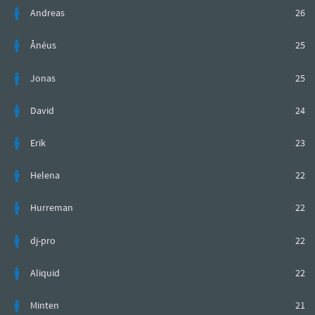
Andreas
26
Ånéus
25
Jonas
25
David
24
Erik
23
Helena
22
Hurreman
22
dj-pro
22
Aliquid
22
Minten
21