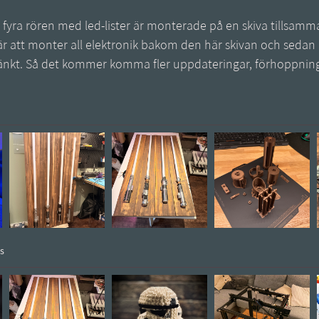
la fyra rören med led-lister är monterade på en skiva tillsam
är att monter all elektronik bakom den här skivan och sedan
änkt. Så det kommer komma fler uppdateringar, förhoppningsv
rs