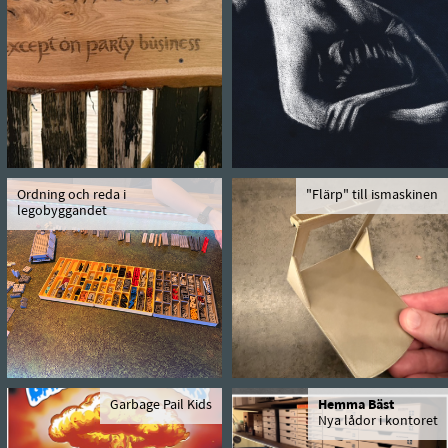
Ordning och reda i
"Flärp" till ismaskinen
legobyggandet
Garbage Pail Kids
Hemma Bäst
Nya lådor i kontoret