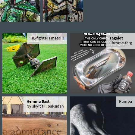
TIE-fighter i metall!
Tagalot
Chrome-färg
Hemma Bäst
Rumpa
Ny skylt till baksidan