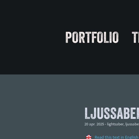
PORTFOLIO
T
LJUSSABE
20 apr. 2025 -
lightsaber
,
ljussabe
Read this text in English