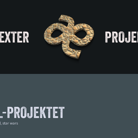
EXTER
PROJE
L-PROJEKTET
l
,
star wars