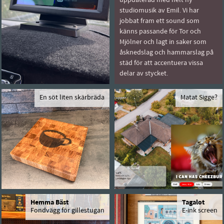
uppdaterad med helt ny
studiomusik av Emil. Vi har
jobbat fram ett sound som
känns passande för Tor och
Mjölner och lagt in saker som
åsknedslag och hammarslag på
städ för att accentuera vissa
delar av stycket.
En söt liten skärbräda
Matat Sigge?
Hemma Bäst
Tagalot
Fondvägg för gillestugan
E-ink screen