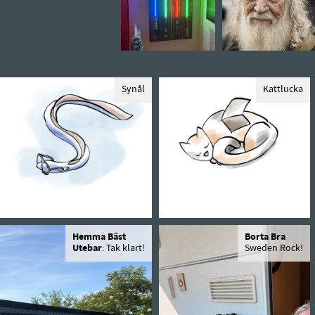
Synål
Kattlucka
Hemma Bäst
Borta Bra
Utebar
: Tak klart!
Sweden Rock!