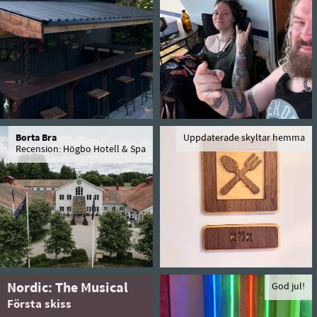
Borta Bra
Uppdaterade skyltar hemma
Recension: Högbo Hotell & Spa
Nordic: The Musical
God jul!
Första skiss